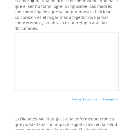
El amor ❤️ de una madre es el combustible que hace
que el ser humano logre lo imposible. Las madres
son como ángeles que velan por nuestra felicidad.
Su corazón es el hogar más acogedor que jamás
conoceremos y su abrazo es un refugio ante las
dificultades.
Ver en Facebook
·
Compartir
La Diabetes Mellitus 🩸 es una enfermedad crónica
que puede tener un impacto significativo en la salud
vascular de quienes la padecen. El alto nivel de