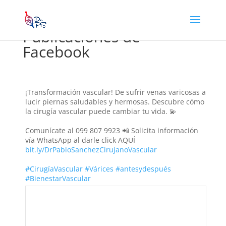
Publicaciones de
Facebook
¡Transformación vascular! De sufrir venas varicosas a
lucir piernas saludables y hermosas. Descubre cómo
la cirugía vascular puede cambiar tu vida. 💫
Comunícate al 099 807 9923 📲 Solicita información
vía WhatsApp al darle click AQUÍ
bit.ly/DrPabloSanchezCirujanoVascular
#CirugíaVascular
#Várices
#antesydespués
#BienestarVascular