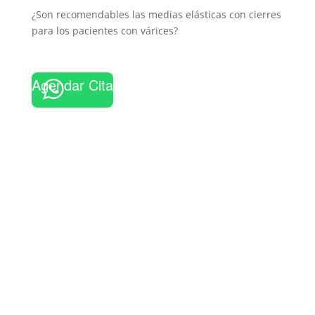
¿Son recomendables las medias elásticas con cierres
para los pacientes con várices?
Agendar Cita
Contáctame para un
diagnóstico
personalizado
Contactar